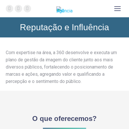
YouTube
Linkedin
Instagram
page
page
page
Reputação e Influência
opens
opens
opens
in
in
in
new
new
new
window
window
window
Com expertise na área, a 360 desenvolve e executa um
plano de gestão da imagem do cliente junto aos mais
diversos públicos, fortalecendo o posicionamento de
marcas e ações, agregando valor e qualificando a
percepção e o sentimento do público.
O que oferecemos?