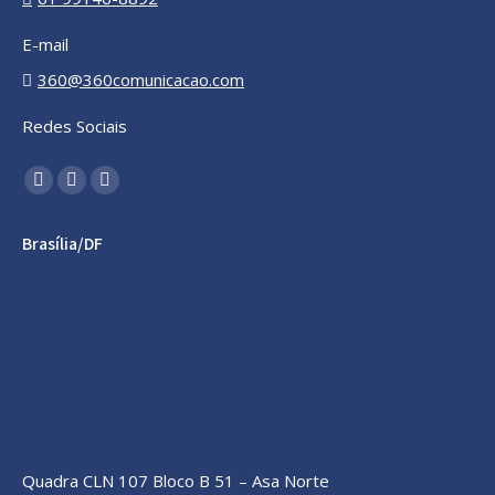
E-mail
360@360comunicacao.com
Redes Sociais
Encontre-nos em:
YouTube
Linkedin
Instagram
page
page
page
Brasília/DF
opens
opens
opens
in
in
in
new
new
new
window
window
window
Quadra CLN 107 Bloco B 51 – Asa Norte