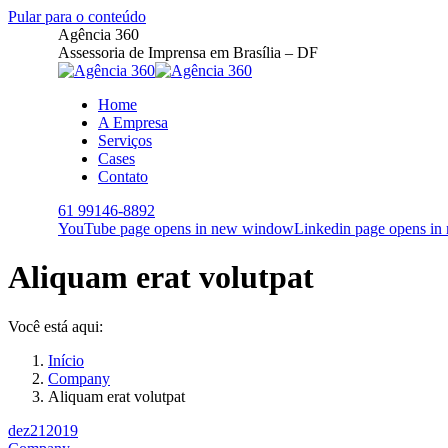
Pular para o conteúdo
Agência 360
Assessoria de Imprensa em Brasília – DF
Home
A Empresa
Serviços
Cases
Contato
61 99146-8892
YouTube page opens in new window
Linkedin page opens i
Aliquam erat volutpat
Você está aqui:
Início
Company
Aliquam erat volutpat
dez
21
2019