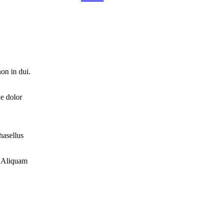
non in dui.
ue dolor
hasellus
. Aliquam