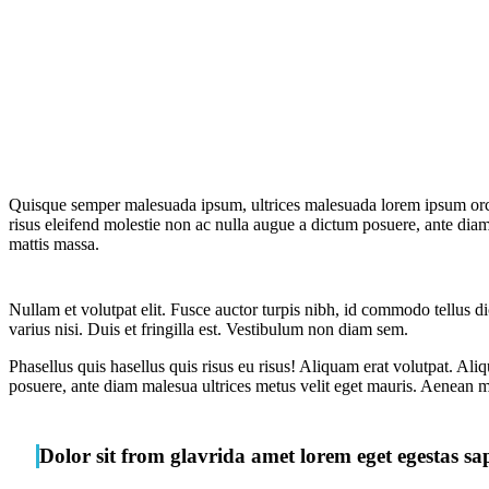
Quisque semper malesuada ipsum, ultrices malesuada lorem ipsum orci. 
risus eleifend molestie non ac nulla augue a dictum posuere, ante diam
mattis massa.
Nullam et volutpat elit. Fusce auctor turpis nibh, id commodo tellus d
varius nisi. Duis et fringilla est. Vestibulum non diam sem.
Phasellus quis hasellus quis risus eu risus! Aliquam erat volutpat. Al
posuere, ante diam malesua ultrices metus velit eget mauris. Aenean m
Dolor sit from glavrida amet lorem eget egestas sap