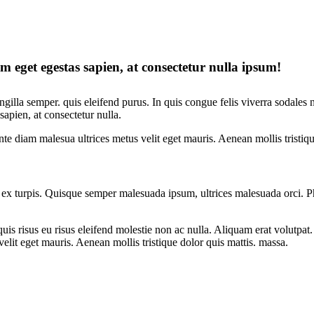
em eget egestas sapien, at consectetur nulla ipsum!
ingilla semper. quis eleifend purus. In quis congue felis viverra sodales 
apien, at consectetur nulla.
e diam malesua ultrices metus velit eget mauris. Aenean mollis tristiq
ex turpis. Quisque semper malesuada ipsum, ultrices malesuada orci. P
is risus eu risus eleifend molestie non ac nulla. Aliquam erat volutpat
lit eget mauris. Aenean mollis tristique dolor quis mattis. massa.