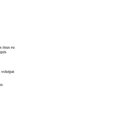
s risus eu
 quis
m volutpat
um