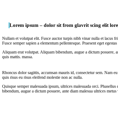
Lorem ipsum – dolor sit from glavrit scing elit lor
Nullam et volutpat elit. Fusce auctor turpis nibh vinar nulla et lacus fr
Fusce semper sapien a elementum pellentesque. Praesent eget egestas s
Aliquam erat volutpat. Aliquam bibendum, augue a dictum posuere, ant
quis mattis. massa.
Rhoncus dolor sagittis, accumsan mauris id, consectetur sem. Nam eu 
quis risus eu risus eleifend molestie non ac nulla.
Quisque semper malesuada ipsum, ultrices malesuada orci. Phasellus qu
bibendum, augue a dictum posuere, ante diam malesua ultrices metus ve