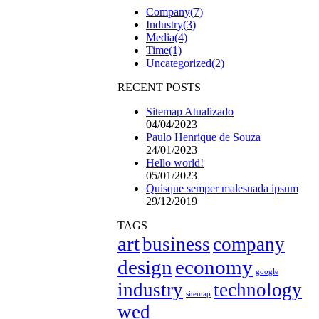
Company
(7)
Industry
(3)
Media
(4)
Time
(1)
Uncategorized
(2)
RECENT POSTS
Sitemap Atualizado
04/04/2023
Paulo Henrique de Souza
24/01/2023
Hello world!
05/01/2023
Quisque semper malesuada ipsum
29/12/2019
TAGS
art
business
company
design
economy
google
industry
technology
sitemap
wed