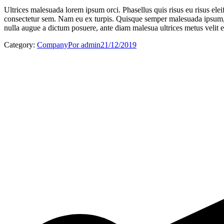
Ultrices malesuada lorem ipsum orci. Phasellus quis risus eu risus ele
consectetur sem. Nam eu ex turpis. Quisque semper malesuada ipsum, ul
nulla augue a dictum posuere, ante diam malesua ultrices metus velit e
Category:
Company
Por
admin
21/12/2019