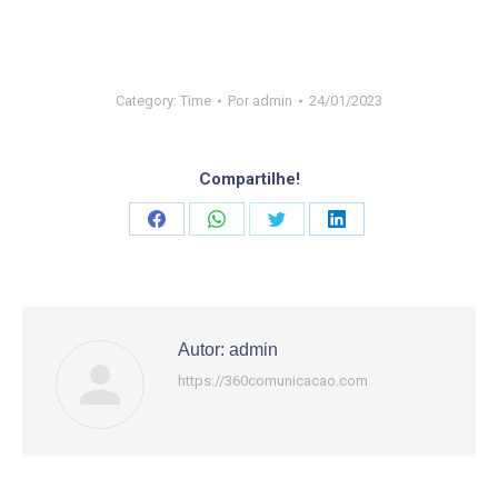
Category:
Time
Por
admin
24/01/2023
Compartilhe!
Share
Share
Share
Share
on
on
on
on
Facebook
WhatsApp
Twitter
LinkedIn
Autor:
admin
https://360comunicacao.com