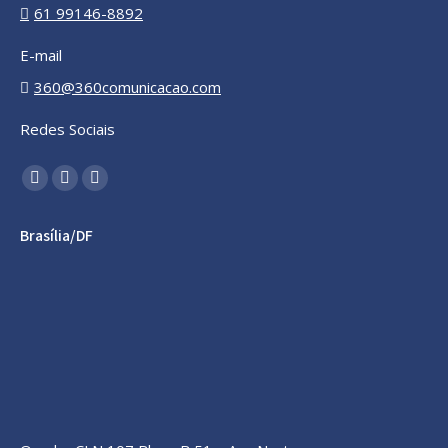
61 99146-8892
E-mail
360@360comunicacao.com
Redes Sociais
Encontre-nos em:
YouTube
Linkedin
Instagram
page
page
page
Brasília/DF
opens
opens
opens
in
in
in
new
new
new
window
window
window