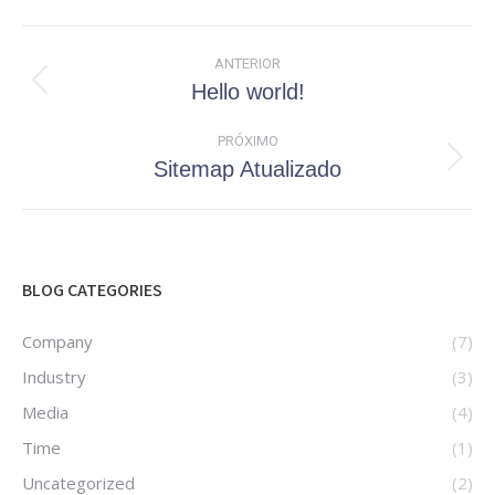
Navegação
ANTERIOR
de
Hello world!
Post
post:
anterior:
PRÓXIMO
Sitemap Atualizado
Próximo
post:
BLOG CATEGORIES
Company
(7)
Industry
(3)
Media
(4)
Time
(1)
Uncategorized
(2)