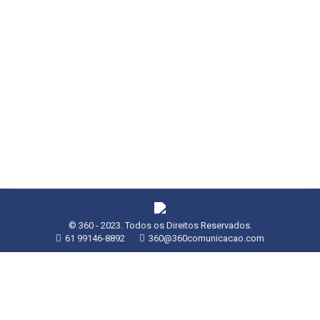
Congressos e Eventos das
Especialidades Médicas
Organização de Eventos
Por
admin
22/01/2023
Vestibulum semper pharetra. Curabitur cursus
sapien sed porta dapibus.
© 360 - 2023. Todos os Direitos Reservados.
61 99146-8892
360@360comunicacao.com